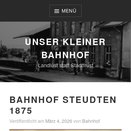
Zum
Inhalt
MENÜ
springen
UNSER KLEINER
BAHNHOF
Landlust statt Stadtfrust
BAHNHOF STEUDTEN
1875
Veröffentlicht am
März 4, 2026
von
Bahnhof